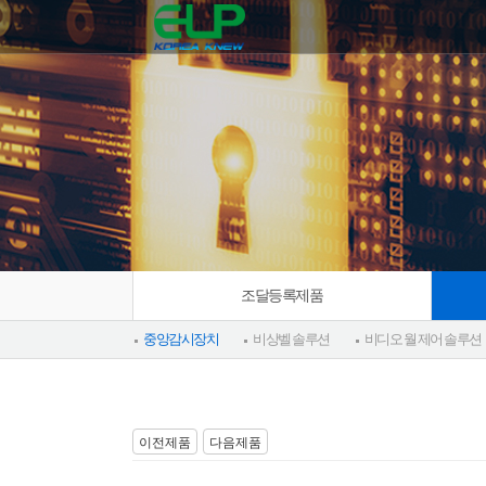
조달등록제품
중앙감시장치
비상벨 솔루션
비디오 월 제어 솔루션
이전제품
다음제품