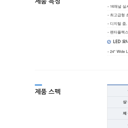
제품 특징
16채널 실
최고급형 초
디지털 줌,
펜타플렉스 
LED 
24" Wide
제품 스펙
상 
제 