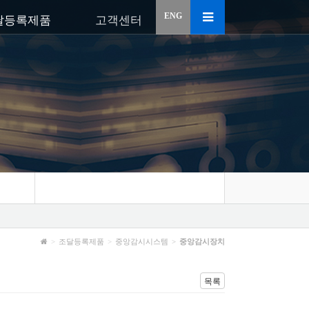
ENG
달등록제품
고객센터
조달등록제품
중앙감시시스템
중앙감시장치
목록