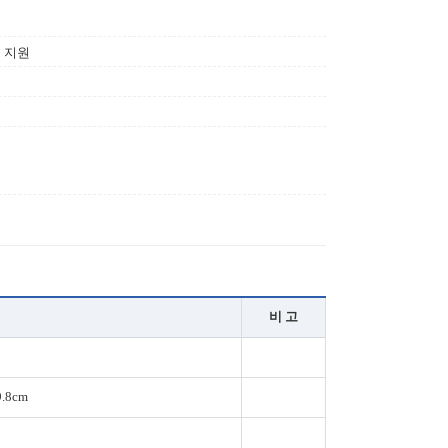
덱 지원
비 고
9.8cm