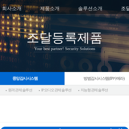
회사소개
제품소개
솔루션소개
조
조달등록제품
Your best partner! Security Solutions
중앙감시시스템
방범감시시스템(IP카메라)
원격 관제 솔루션
IP 오디오 관제 솔루션
지능형 관제 솔루션