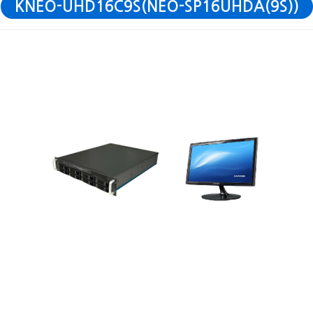
KNEO-UHD16C9S(NEO-SP16UHDA(9S))