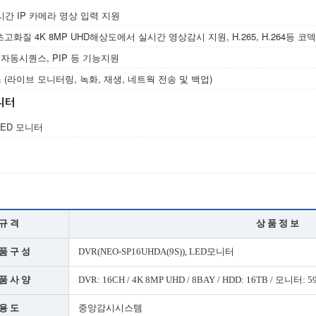
시간 IP 카메라 영상 입력 지원
고화질 4K 8MP UHD해상도에서 실시간 영상감시 지원, H.265, H.264등 코
 자동시퀀스, PIP 등 기능지원
(라이브 모니터링, 녹화, 재생, 네트웍 전송 및 백업)
모니터
 LED 모니터
규 격
상 품 정 보
품 구 성
DVR(NEO-SP16UHDA(9S)), LED모니터
품 사 양
DVR: 16CH / 4K 8MP UHD / 8BAY / HDD: 16TB / 모니터: 5
용 도
중앙감시시스템